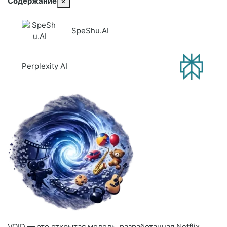
Содержание
×
SpeShu.AI
Perplexity AI
VOID — это открытая модель, разработанная Netflix