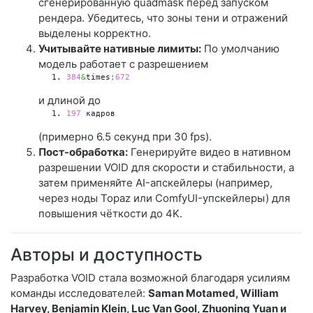
сгенерированную quadmask перед запуском
рендера. Убедитесь, что зоны тени и отражений
выделены корректно.
Учитывайте нативные лимиты:
По умолчанию
модель работает с разрешением
384
&
times
;
672
и длиной до
197
 кадров
(примерно 6.5 секунд при 30 fps).
Пост-обработка:
Генерируйте видео в нативном
разрешении VOID для скорости и стабильности, а
затем применяйте AI-апскейлеры (например,
через ноды Topaz или ComfyUI-упскейлеры) для
повышения чёткости до 4K.
Авторы и доступность
Разработка VOID стала возможной благодаря усилиям
команды исследователей:
Saman Motamed, William
Harvey, Benjamin Klein, Luc Van Gool, Zhuoning Yuan и