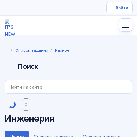
Список заданий
Разное
Поиск
0
Инженерия
Новые
Сначала дешевые
Сначала дорогие
VI