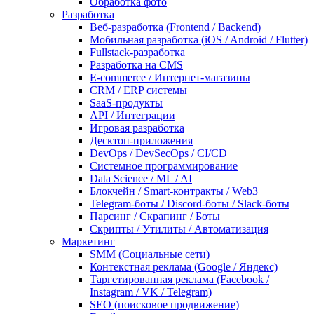
Обработка фото
Разработка
Веб-разработка (Frontend / Backend)
Мобильная разработка (iOS / Android / Flutter)
Fullstack-разработка
Разработка на CMS
E-commerce / Интернет-магазины
CRM / ERP системы
SaaS-продукты
API / Интеграции
Игровая разработка
Десктоп-приложения
DevOps / DevSecOps / CI/CD
Системное программирование
Data Science / ML / AI
Блокчейн / Smart-контракты / Web3
Telegram-боты / Discord-боты / Slack-боты
Парсинг / Скрапинг / Боты
Скрипты / Утилиты / Автоматизация
Маркетинг
SMM (Социальные сети)
Контекстная реклама (Google / Яндекс)
Таргетированная реклама (Facebook /
Instagram / VK / Telegram)
SEO (поисковое продвижение)