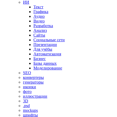
ИИ
Текст
Графика
Аудио
Видео
Разработка
Анализ
Сайты
Социальные сети
Презентации
Для учёбы
Автоматизация
Бизнес
Базы данных
Моделирование
SEO
конвертеры
генераторы
иконки
фото
иллюстрации
3D
.psd
mockups
шрифты