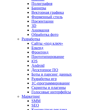
Полиграфия
Баннеры
Векторная графика
Фирменный стиль
Презентации
3D
Анимация
Обработка фото
Разработка
Сайты «под ключ»
Бэкенд
Фронтенд
Прототипирование
iOS
Android
Десктопное ПО
Боты и парсинг данных
Разработка игр
1С-программирование
Скрипты и плагины
Голосовые интерфейсы
Маркетинг
SMM
SEO
Контекстная реклама