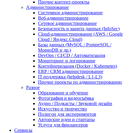
Прочие контент-проекты
Администрирование
Системное администрирование
Веб-администрирование
Сетевое администрирование
Безопасность и защита данных (InfoSec)
Cloud-администрирование (AWS / Google
Cloud / Яндекс.Cloud)
Базы данных (MySQL / PostgreSQL /
MongoDB и др.)
DevOps / CI/CD / Автоматизация
Мониторинг и логирование
Контейнеризация (Docker / Kubernetes)
ERP / CRM администрирование
IT-поддержка (helpdesk / L1-L3)
Прочие проекты по администрированию
Разное
Образование и обучение
Фотография и видеосъёмка
Аудио / Подкасты / Звуковой дизайн
Искусство и творчество
Полигон для экспериментов
Авторские идеи и стартапы
Услуги для фрилансеров
Сервисы