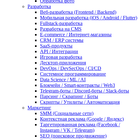
Обработка фото
Разработка
Веб-разработка (Frontend / Backend)
Мобильная разработка (iOS / Android / Flutter)
Fullstack-разработка
Разработка на CMS
E-commerce / Интернет-магазины
CRM / ERP системы
SaaS-продукты
API / Интеграции
Игровая разработка
Десктоп-приложения
DevOps / DevSecOps / CI/CD
Системное программирование
Data Science / ML / AI
Блокчейн / Smart-контракты / Web3
Telegram-боты / Discord-боты / Slack-боты
Парсинг / Скрапинг / Боты
Скрипты / Утилиты / Автоматизация
Маркетинг
SMM (Социальные сети)
Контекстная реклама (Google / Яндекс)
Таргетированная реклама (Facebook /
Instagram / VK / Telegram)
SEO (поисковое продвижение)