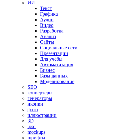
ИИ
Текст
Графика
Аудио
Видео
Разработка
Анализ
Сайты
Социальные сети
Презентации
Для учёбы
Автоматизация
Бизнес
Базы данных
Моделирование
SEO
конвертеры
генераторы
иконки
фото
иллюстрации
3D
.psd
mockups
шрифты