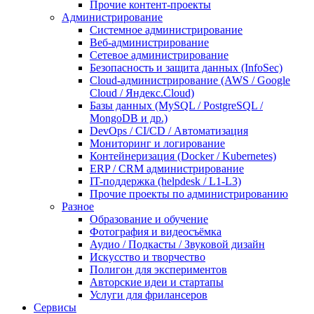
Прочие контент-проекты
Администрирование
Системное администрирование
Веб-администрирование
Сетевое администрирование
Безопасность и защита данных (InfoSec)
Cloud-администрирование (AWS / Google
Cloud / Яндекс.Cloud)
Базы данных (MySQL / PostgreSQL /
MongoDB и др.)
DevOps / CI/CD / Автоматизация
Мониторинг и логирование
Контейнеризация (Docker / Kubernetes)
ERP / CRM администрирование
IT-поддержка (helpdesk / L1-L3)
Прочие проекты по администрированию
Разное
Образование и обучение
Фотография и видеосъёмка
Аудио / Подкасты / Звуковой дизайн
Искусство и творчество
Полигон для экспериментов
Авторские идеи и стартапы
Услуги для фрилансеров
Сервисы