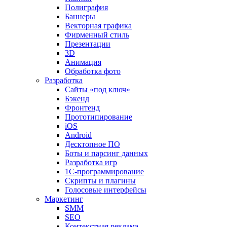
Полиграфия
Баннеры
Векторная графика
Фирменный стиль
Презентации
3D
Анимация
Обработка фото
Разработка
Сайты «под ключ»
Бэкенд
Фронтенд
Прототипирование
iOS
Android
Десктопное ПО
Боты и парсинг данных
Разработка игр
1С-программирование
Скрипты и плагины
Голосовые интерфейсы
Маркетинг
SMM
SEO
Контекстная реклама