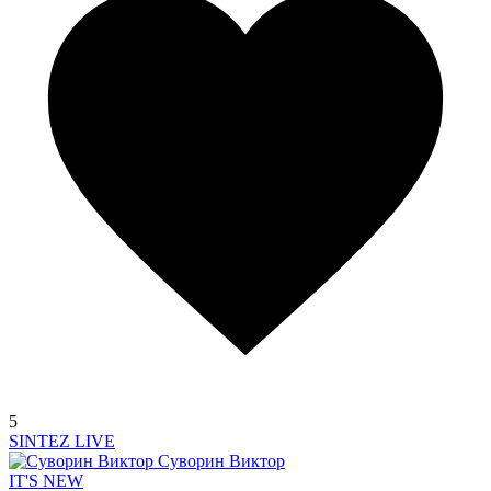
5
SINTEZ LIVE
Суворин Виктор
IT'S NEW