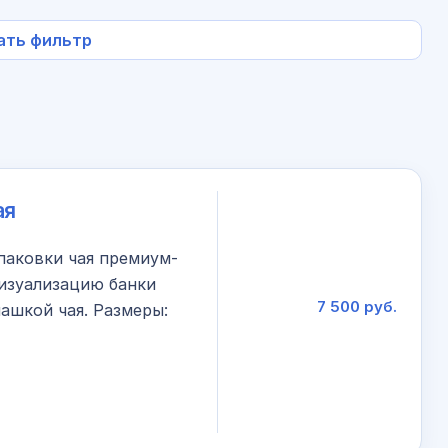
ать фильтр
ая
паковки чая премиум-
визуализацию банки
7 500 руб.
ашкой чая. Размеры: