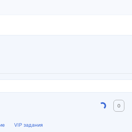
0
ие
VIP задания