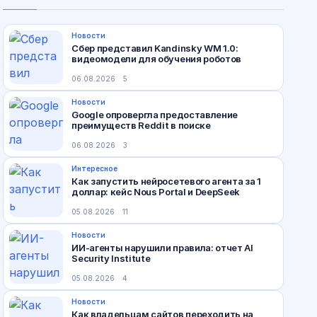
Новости
Сбер представил Kandinsky WM 1.0:
видеомодели для обучения роботов
06.08.2026
5
Новости
Google опровергла предоставление
преимуществ Reddit в поиске
06.08.2026
3
Интересное
Как запустить нейросетевого агента за 1
доллар: кейс Nous Portal и DeepSeek
05.08.2026
11
Новости
ИИ-агенты нарушили правила: отчет AI
Security Institute
05.08.2026
4
Новости
Как владельцам сайтов переходить на