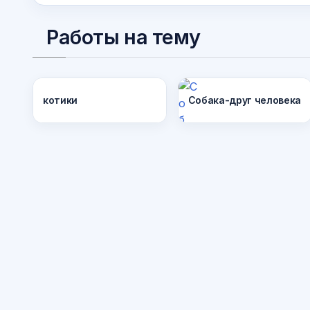
Работы на тему
20
52
20
65
2
котики
Собака-друг человека