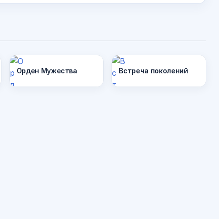
0
54
20
Орден Мужества
Встреча поколений