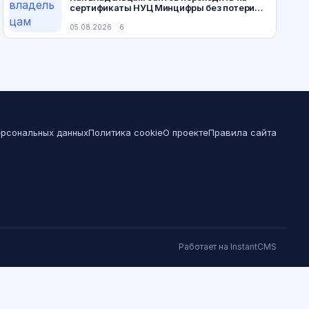
сертификаты НУЦ Минцифры без потери
SEO
05.08.2026
6
ерсональных данных
Политика cookie
О проекте
Правила сайта
Работает на InstantCMS