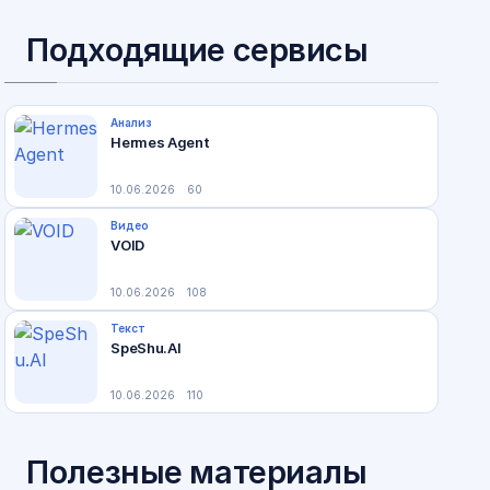
Подходящие сервисы
Анализ
Hermes Agent
10.06.2026
60
Видео
VOID
10.06.2026
108
Текст
SpeShu.AI
10.06.2026
110
Полезные материалы