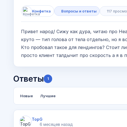
Конфетка
Вопросы и ответы
117 просм
Привет народ! Сижу как дура, читаю про Head
круто — тип голова от тела отдельно, но я в
Кто пробовал такое для лендингов? Стоит ли
просто клиент талдычит про скорость а я в 
Ответы
1
Новые
Лучшие
TopG
6 месяцев назад