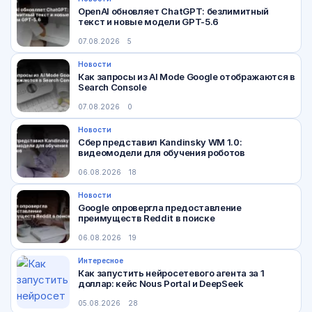
OpenAI обновляет ChatGPT: безлимитный
текст и новые модели GPT-5.6
07.08.2026
5
Новости
Как запросы из AI Mode Google отображаются в
Search Console
07.08.2026
0
Новости
Сбер представил Kandinsky WM 1.0:
видеомодели для обучения роботов
06.08.2026
18
Новости
Google опровергла предоставление
преимуществ Reddit в поиске
06.08.2026
19
Интересное
Как запустить нейросетевого агента за 1
доллар: кейс Nous Portal и DeepSeek
05.08.2026
28