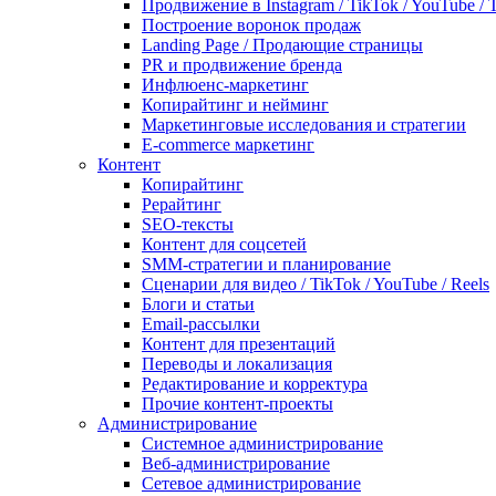
Продвижение в Instagram / TikTok / YouTube / 
Построение воронок продаж
Landing Page / Продающие страницы
PR и продвижение бренда
Инфлюенс-маркетинг
Копирайтинг и нейминг
Маркетинговые исследования и стратегии
E-commerce маркетинг
Контент
Копирайтинг
Рерайтинг
SEO-тексты
Контент для соцсетей
SMM-стратегии и планирование
Сценарии для видео / TikTok / YouTube / Reels
Блоги и статьи
Email-рассылки
Контент для презентаций
Переводы и локализация
Редактирование и корректура
Прочие контент-проекты
Администрирование
Системное администрирование
Веб-администрирование
Сетевое администрирование