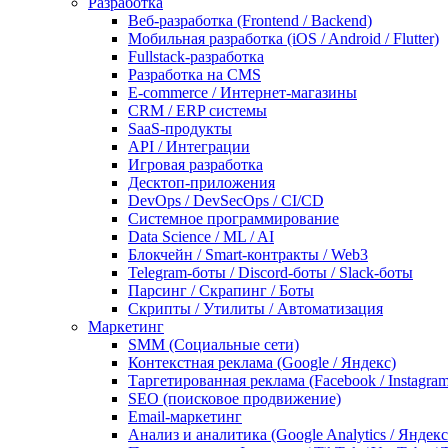
Разработка
Веб-разработка (Frontend / Backend)
Мобильная разработка (iOS / Android / Flutter)
Fullstack-разработка
Разработка на CMS
E-commerce / Интернет-магазины
CRM / ERP системы
SaaS-продукты
API / Интеграции
Игровая разработка
Десктоп-приложения
DevOps / DevSecOps / CI/CD
Системное программирование
Data Science / ML / AI
Блокчейн / Smart-контракты / Web3
Telegram-боты / Discord-боты / Slack-боты
Парсинг / Скрапинг / Боты
Скрипты / Утилиты / Автоматизация
Маркетинг
SMM (Социальные сети)
Контекстная реклама (Google / Яндекс)
Таргетированная реклама (Facebook / Instagram
SEO (поисковое продвижение)
Email-маркетинг
Анализ и аналитика (Google Analytics / Яндек