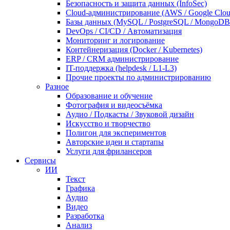
Безопасность и защита данных (InfoSec)
Cloud-администрирование (AWS / Google Cloud
Базы данных (MySQL / PostgreSQL / MongoDB 
DevOps / CI/CD / Автоматизация
Мониторинг и логирование
Контейнеризация (Docker / Kubernetes)
ERP / CRM администрирование
IT-поддержка (helpdesk / L1-L3)
Прочие проекты по администрированию
Разное
Образование и обучение
Фотография и видеосъёмка
Аудио / Подкасты / Звуковой дизайн
Искусство и творчество
Полигон для экспериментов
Авторские идеи и стартапы
Услуги для фрилансеров
Сервисы
ИИ
Текст
Графика
Аудио
Видео
Разработка
Анализ