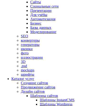
Сайты
Социальные сети
Презентации
Для учёбы
Автоматизация
Бизнес
Базы данных
Моделирование
SEO
конвертеры
генераторы
иконки
фото
иллюстрации
3D
.psd
mockups
шрифты
Каталог услуг
Создание сайтов
Продвижение сайтов
Дизайн сайтов
Шаблоны сайтов
Шаблоны InstantCMS
Шаблоны Wordpress