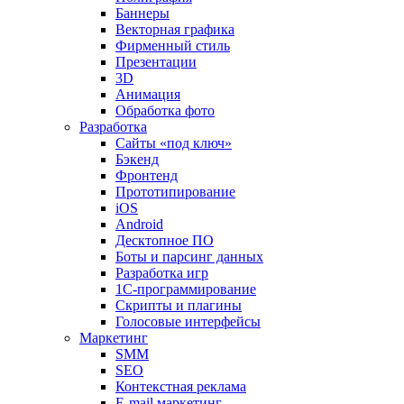
Баннеры
Векторная графика
Фирменный стиль
Презентации
3D
Анимация
Обработка фото
Разработка
Сайты «под ключ»
Бэкенд
Фронтенд
Прототипирование
iOS
Android
Десктопное ПО
Боты и парсинг данных
Разработка игр
1С-программирование
Скрипты и плагины
Голосовые интерфейсы
Маркетинг
SMM
SEO
Контекстная реклама
E-mail маркетинг