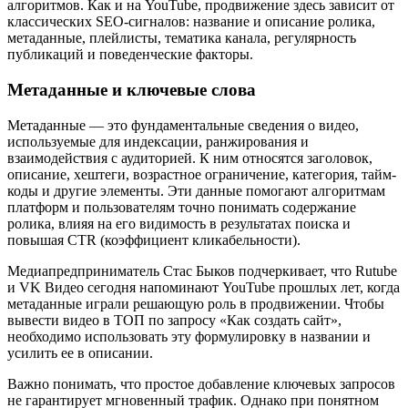
алгоритмов. Как и на YouTube, продвижение здесь зависит от
классических SEO-сигналов: название и описание ролика,
метаданные, плейлисты, тематика канала, регулярность
публикаций и поведенческие факторы.
Метаданные и ключевые слова
Метаданные — это фундаментальные сведения о видео,
используемые для индексации, ранжирования и
взаимодействия с аудиторией. К ним относятся заголовок,
описание, хештеги, возрастное ограничение, категория, тайм-
коды и другие элементы. Эти данные помогают алгоритмам
платформ и пользователям точно понимать содержание
ролика, влияя на его видимость в результатах поиска и
повышая CTR (коэффициент кликабельности).
Медиапредприниматель Стас Быков подчеркивает, что Rutube
и VK Видео сегодня напоминают YouTube прошлых лет, когда
метаданные играли решающую роль в продвижении. Чтобы
вывести видео в ТОП по запросу «Как создать сайт»,
необходимо использовать эту формулировку в названии и
усилить ее в описании.
Важно понимать, что простое добавление ключевых запросов
не гарантирует мгновенный трафик. Однако при понятном