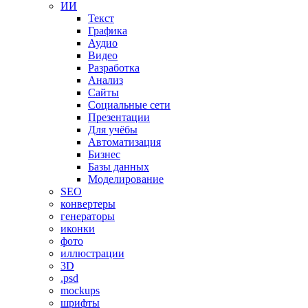
ИИ
Текст
Графика
Аудио
Видео
Разработка
Анализ
Сайты
Социальные сети
Презентации
Для учёбы
Автоматизация
Бизнес
Базы данных
Моделирование
SEO
конвертеры
генераторы
иконки
фото
иллюстрации
3D
.psd
mockups
шрифты