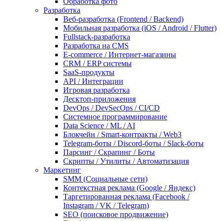
Обработка фото
Разработка
Веб-разработка (Frontend / Backend)
Мобильная разработка (iOS / Android / Flutter)
Fullstack-разработка
Разработка на CMS
E-commerce / Интернет-магазины
CRM / ERP системы
SaaS-продукты
API / Интеграции
Игровая разработка
Десктоп-приложения
DevOps / DevSecOps / CI/CD
Системное программирование
Data Science / ML / AI
Блокчейн / Smart-контракты / Web3
Telegram-боты / Discord-боты / Slack-боты
Парсинг / Скрапинг / Боты
Скрипты / Утилиты / Автоматизация
Маркетинг
SMM (Социальные сети)
Контекстная реклама (Google / Яндекс)
Таргетированная реклама (Facebook /
Instagram / VK / Telegram)
SEO (поисковое продвижение)