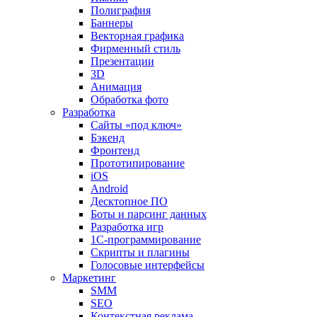
Полиграфия
Баннеры
Векторная графика
Фирменный стиль
Презентации
3D
Анимация
Обработка фото
Разработка
Сайты «под ключ»
Бэкенд
Фронтенд
Прототипирование
iOS
Android
Десктопное ПО
Боты и парсинг данных
Разработка игр
1С-программирование
Скрипты и плагины
Голосовые интерфейсы
Маркетинг
SMM
SEO
Контекстная реклама