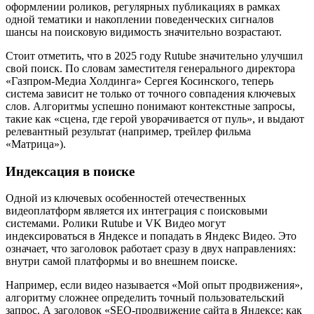
оформлении роликов, регулярных публикациях в рамках
одной тематики и накоплении поведенческих сигналов
шансы на поисковую видимость значительно возрастают.
Стоит отметить, что в 2025 году Rutube значительно улучшил
свой поиск. По словам заместителя генерального директора
«Газпром-Медиа Холдинга» Сергея Косинского, теперь
система зависит не только от точного совпадения ключевых
слов. Алгоритмы успешно понимают контекстные запросы,
такие как «сцена, где герой уворачивается от пуль», и выдают
релевантный результат (например, трейлер фильма
«Матрица»).
Индексация в поиске
Одной из ключевых особенностей отечественных
видеоплатформ является их интеграция с поисковыми
системами. Ролики Rutube и VK Видео могут
индексироваться в Яндексе и попадать в Яндекс Видео. Это
означает, что заголовок работает сразу в двух направлениях:
внутри самой платформы и во внешнем поиске.
Например, если видео называется «Мой опыт продвижения»,
алгоритму сложнее определить точный пользовательский
запрос. А заголовок «SEO-продвижение сайта в Яндексе: как