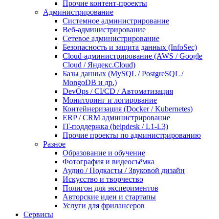
Прочие контент-проекты
Администрирование
Системное администрирование
Веб-администрирование
Сетевое администрирование
Безопасность и защита данных (InfoSec)
Cloud-администрирование (AWS / Google
Cloud / Яндекс.Cloud)
Базы данных (MySQL / PostgreSQL /
MongoDB и др.)
DevOps / CI/CD / Автоматизация
Мониторинг и логирование
Контейнеризация (Docker / Kubernetes)
ERP / CRM администрирование
IT-поддержка (helpdesk / L1-L3)
Прочие проекты по администрированию
Разное
Образование и обучение
Фотография и видеосъёмка
Аудио / Подкасты / Звуковой дизайн
Искусство и творчество
Полигон для экспериментов
Авторские идеи и стартапы
Услуги для фрилансеров
Сервисы