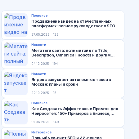
Полезное
Продвижение видео на отечественных
платформах: полное руководство по SEO
для VK Видео и Rutube
27.05.2026
126
Новости
Метатеги сайта: полный гайд по Title,
Description, Canonical, Robots и другим
тегам
04.12.2025
194
Новости
Яндекс запускает автономные такси в
Москве: планы и сроки
22.10.2025
95
Полезное
Как Создавать Эффективные Промты для
Нейросетей: 150+ Примеров в Бизнесе,
Дизайне и Науке
18.06.2025
549
Интересное
Полный чек‑лист SEO и ИИ‑поиска