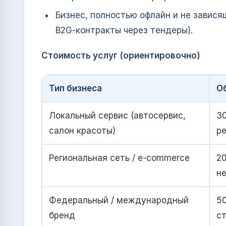
Бизнес, полностью офлайн и не завися
B2G‑контракты через тендеры).
Стоимость услуг (ориентировочно)
Тип бизнеса
О
Локальный сервис (автосервис,
30
салон красоты)
ре
Региональная сеть / e‑commerce
20
не
Федеральный / международный
50
бренд
с