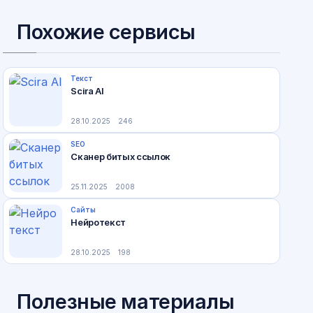
Похожие сервисы
Текст
Scira AI
28.10.2025
246
SEO
Сканер битых ссылок
25.11.2025
2008
Сайты
Нейротекст
28.10.2025
198
Полезные материалы