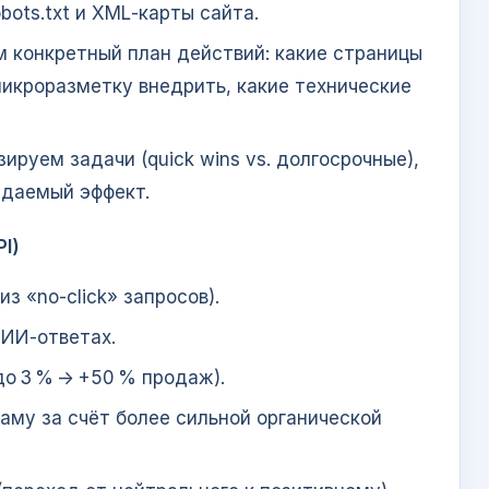
bots.txt и XML‑карты сайта.
м конкретный план действий: какие страницы
микроразметку внедрить, какие технические
зируем задачи (quick wins vs. долгосрочные),
идаемый эффект.
I)
з «no‑click» запросов).
 ИИ‑ответах.
до 3 % → +50 % продаж).
аму за счёт более сильной органической