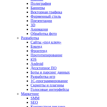
Полиграфия
Баннеры
Векторная графика
Фирменный стиль
Презентации
3D
Анимация
Обработка фото
Разработка
Сайты «под ключ»
Бэкенд
Фронтенд
Прототипирование
iOS
Android
Десктопное ПО
Боты и парсинг данных
Разработка игр
1С-программирование
Скрипты и плагины
Голосовые интерфейсы
Маркетинг
SMM
SEO
Контекстная реклама