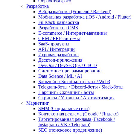
Обработка фото
Разработка
Веб-разработка (Frontend / Backend)
Мобильная разработка (iOS / Android / Flutter)
Fullstack-разработка
Разработка на CMS
E-commerce / Интернет-магазины
CRM / ERP системы
SaaS-продукты
API / Интеграции
Игровая разработка
Десктоп-приложения
DevOps / DevSecOps / CI/CD
Системное программирование
Data Science / ML / AI
Блокчейн / Smart-контракты / Web3
Telegram-боты / Discord-боты / Slack-боты
Парсинг / Скрапинг / Боты
Скрипты / Утилиты / Автоматизация
Маркетинг
SMM (Социальные сети)
Контекстная реклама (Google / Яндекс)
Таргетированная реклама (Facebook /
Instagram / VK / Telegram)
SEO (поисковое продвижение)