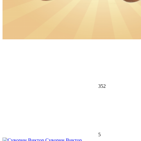
352
5
Суворин Виктор