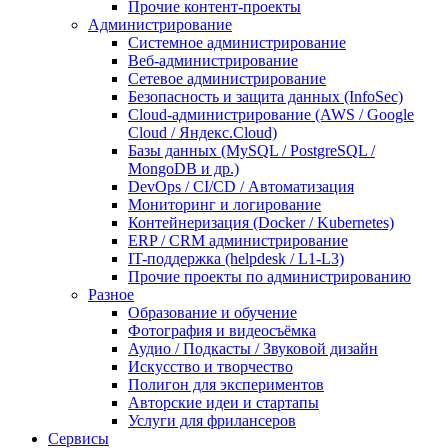
Прочие контент-проекты
Администрирование
Системное администрирование
Веб-администрирование
Сетевое администрирование
Безопасность и защита данных (InfoSec)
Cloud-администрирование (AWS / Google
Cloud / Яндекс.Cloud)
Базы данных (MySQL / PostgreSQL /
MongoDB и др.)
DevOps / CI/CD / Автоматизация
Мониторинг и логирование
Контейнеризация (Docker / Kubernetes)
ERP / CRM администрирование
IT-поддержка (helpdesk / L1-L3)
Прочие проекты по администрированию
Разное
Образование и обучение
Фотография и видеосъёмка
Аудио / Подкасты / Звуковой дизайн
Искусство и творчество
Полигон для экспериментов
Авторские идеи и стартапы
Услуги для фрилансеров
Сервисы