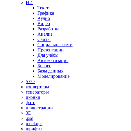
ИИ
Текст
Графика
Аудио
Видео
Разработка
Анализ
Сайты
Социальные сети
Презентации
Для учёбы
Автоматизация
Бизнес
Базы данных
Моделирование
SEO
конвертеры
генераторы
иконки
фото
иллюстрации
3D
.psd
mockups
шрифты