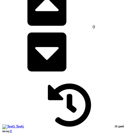
0
TopG
28 дней
#
назад