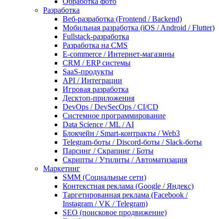
Обработка фото
Разработка
Веб-разработка (Frontend / Backend)
Мобильная разработка (iOS / Android / Flutter)
Fullstack-разработка
Разработка на CMS
E-commerce / Интернет-магазины
CRM / ERP системы
SaaS-продукты
API / Интеграции
Игровая разработка
Десктоп-приложения
DevOps / DevSecOps / CI/CD
Системное программирование
Data Science / ML / AI
Блокчейн / Smart-контракты / Web3
Telegram-боты / Discord-боты / Slack-боты
Парсинг / Скрапинг / Боты
Скрипты / Утилиты / Автоматизация
Маркетинг
SMM (Социальные сети)
Контекстная реклама (Google / Яндекс)
Таргетированная реклама (Facebook /
Instagram / VK / Telegram)
SEO (поисковое продвижение)