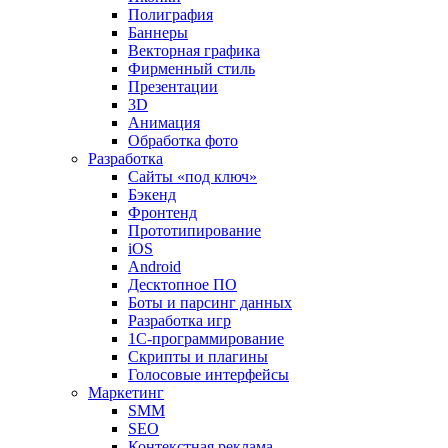
Полиграфия
Баннеры
Векторная графика
Фирменный стиль
Презентации
3D
Анимация
Обработка фото
Разработка
Сайты «под ключ»
Бэкенд
Фронтенд
Прототипирование
iOS
Android
Десктопное ПО
Боты и парсинг данных
Разработка игр
1С-программирование
Скрипты и плагины
Голосовые интерфейсы
Маркетинг
SMM
SEO
Контекстная реклама