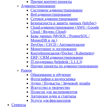
Прочие контент-проекты
Администрирование
Системное администрирование
Веб-администрирование
Сетевое администрирование
Безопасность и защита данных (InfoSec)
Cloud-администрирование (AWS / Google
Cloud / Яндекс.Cloud)
Базы данных (MySQL / PostgreSQL /
MongoDB и др.)
DevOps / CI/CD / Автоматизация
Мониторинг и логирование
Контейнеризация (Docker / Kubernetes)
ERP / CRM администрирование
IT-поддержка (helpdesk / L1-L3)
Прочие проекты по администрированию
Разное
Образование и обучение
Фотография и видеосъёмка
Аудио / Подкасты / Звуковой дизайн
Искусство и творчество
Полигон для экспериментов
Авторские идеи и стартапы
Услуги для фрилансеров
Сервисы