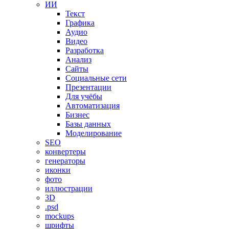
ИИ
Текст
Графика
Аудио
Видео
Разработка
Анализ
Сайты
Социальные сети
Презентации
Для учёбы
Автоматизация
Бизнес
Базы данных
Моделирование
SEO
конвертеры
генераторы
иконки
фото
иллюстрации
3D
.psd
mockups
шрифты