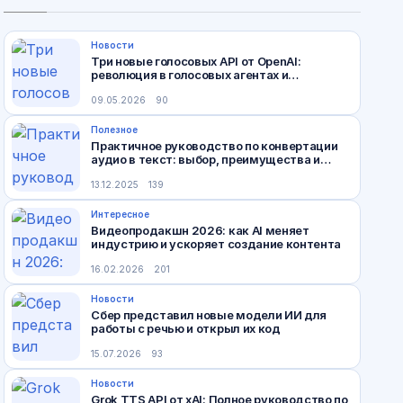
Новости
Три новые голосовых API от OpenAI:
революция в голосовых агентах и
мультимодальных интерфейсах
09.05.2026
90
Полезное
Практичное руководство по конвертации
аудио в текст: выбор, преимущества и
лучшие сервисы
13.12.2025
139
Интересное
Видеопродакшн 2026: как AI меняет
индустрию и ускоряет создание контента
16.02.2026
201
Новости
Сбер представил новые модели ИИ для
работы с речью и открыл их код
15.07.2026
93
Новости
Grok TTS API от xAI: Полное руководство по