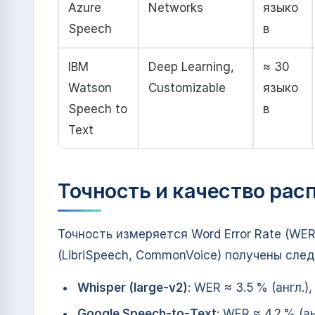
Azure
Networks
языко
Speech
в
IBM
Deep Learning,
≈ 30
Watson
Customizable
языко
Speech to
в
Text
Точность и качество рас
Точность измеряется Word Error Rate (WE
(LibriSpeech, CommonVoice) получены сле
Whisper (large‑v2)
: WER ≈ 3.5 % (англ.
Google Speech‑to‑Text
: WER ≈ 4.2 % (а