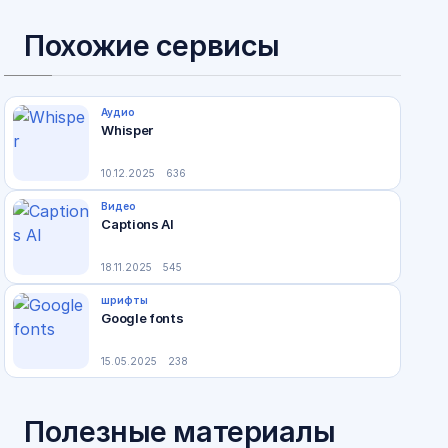
Похожие сервисы
Аудио
Whisper
10.12.2025
636
Видео
Captions AI
18.11.2025
545
шрифты
Google fonts
15.05.2025
238
Полезные материалы