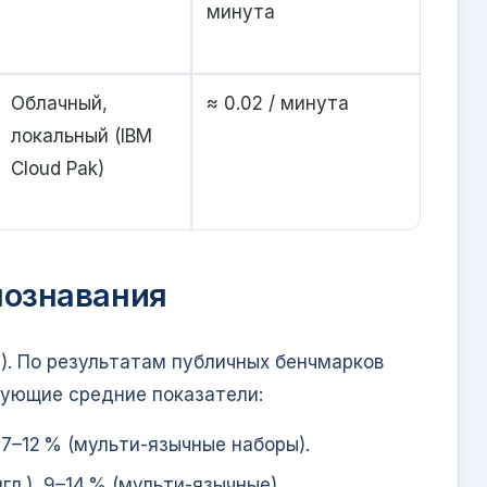
минута
Облачный,
≈ 0.02 / минута
локальный (IBM
Cloud Pak)
познавания
R). По результатам публичных бенчмарков
дующие средние показатели:
), 7–12 % (мульти‑язычные наборы).
нгл.), 9–14 % (мульти‑язычные).