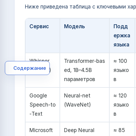
Ниже приведена таблица с ключевыми ха
Сервис
Модель
Подд
ержка
языка
Whisper
Transformer‑bas
≈ 100
Содержание
(OpenAI)
ed, 1B–4.5B
языко
параметров
в
Google
Neural‑net
≈ 120
Speech‑to
(WaveNet)
языко
‑Text
в
Microsoft
Deep Neural
≈ 85