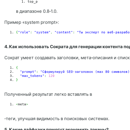
top_p
в диапазоне 0.8‑1.0.
Пример «system prompt»:
{
"role"
:
"system"
,
"content"
:
"Ты эксперт по веб‑разрабо
4. Как использовать Сократа для генерации контента по
Сократ умеет создавать заголовки, мета‑описания и спис
{
"prompt"
:
"Сформулируй SEO‑заголовок (max 80 символов)
"max_tokens"
:
120
}
Полученный результат легко вставлять в
<
meta
>
‑теги, улучшая видимость в поисковых системах.
5. Какие лайфхаки помогут экономить токены?