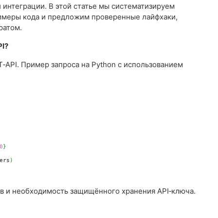
 интеграции. В этой статье мы систематизируем
имеры кода и предложим проверенные лайфхаки,
ратом.
PI?
‑API. Пример запроса на Python с использованием
0
}
ers
)
ов и необходимость защищённого хранения API‑ключа.