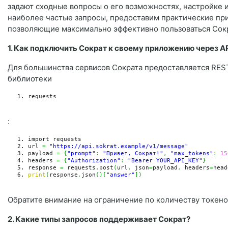
задают сходные вопросы о его возможностях, настройке и
наиболее частые запросы, предоставим практические пр
позволяющие максимально эффективно пользоваться Сок
1. Как подключить Сократ к своему приложению через A
Для большинства сервисов Сократа предоставляется REST
библиотеки
requests
:
import requests
url 
=
"https://api.sokrat.example/v1/message"
payload 
=
{
"prompt"
:
"Привет, Сократ!"
,
"max_tokens"
:
15
headers 
=
{
"Authorization"
:
"Bearer YOUR_API_KEY"
}
response 
=
 requests
.
post
(
url
,
 json
=
payload
,
 headers
=
head
print
(
response
.
json
(
)
[
"answer"
]
)
Обратите внимание на ограничение по количеству токен
2. Какие типы запросов поддерживает Сократ?