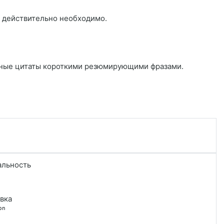
о действительно необходимо.
нные цитаты короткими резюмирующими фразами.
альность
вка
on