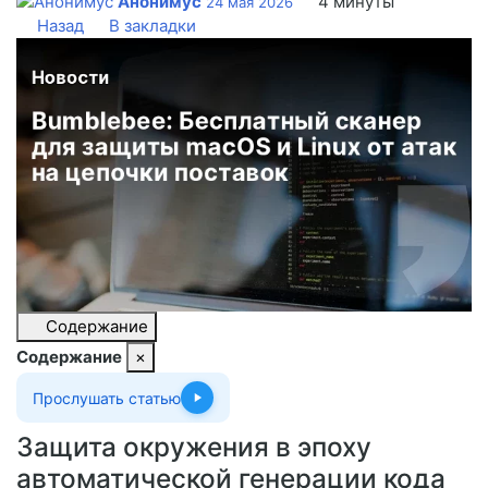
Анонимус
4 минуты
24 мая 2026
Назад
В закладки
Содержание
Содержание
×
Прослушать статью
Защита окружения в эпоху
автоматической генерации кода