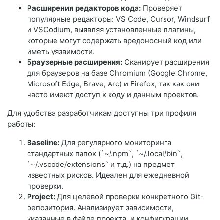
Расширения редакторов кода:
Проверяет
популярные редакторы: VS Code, Cursor, Windsurf
и VSCodium, выявляя установленные плагины,
которые могут содержать вредоносный код или
иметь уязвимости.
Браузерные расширения:
Сканирует расширения
для браузеров на базе Chromium (Google Chrome,
Microsoft Edge, Brave, Arc) и Firefox, так как они
часто имеют доступ к коду и данным проектов.
Для удобства разработчикам доступны три профиля
работы:
Baseline:
Для регулярного мониторинга
стандартных папок (`~/.npm`, `~/.local/bin`,
`~/.vscode/extensions` и т.д.) на предмет
известных рисков. Идеален для ежедневной
проверки.
Project:
Для целевой проверки конкретного Git-
репозитория. Анализирует зависимости,
указанные в файле проекта, и конфигурации,