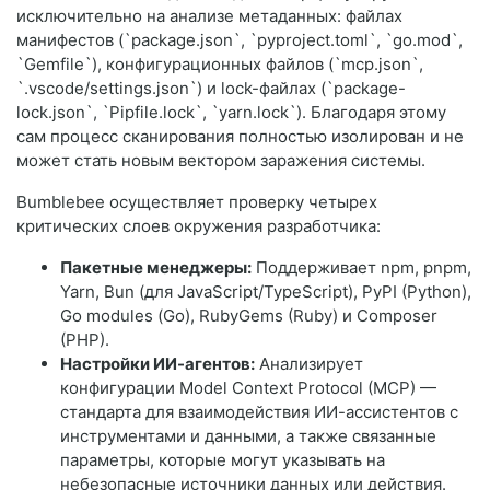
исключительно на анализе метаданных: файлах
манифестов (`package.json`, `pyproject.toml`, `go.mod`,
`Gemfile`), конфигурационных файлов (`mcp.json`,
`.vscode/settings.json`) и lock-файлах (`package-
lock.json`, `Pipfile.lock`, `yarn.lock`). Благодаря этому
сам процесс сканирования полностью изолирован и не
может стать новым вектором заражения системы.
Bumblebee осуществляет проверку четырех
критических слоев окружения разработчика:
Пакетные менеджеры:
Поддерживает npm, pnpm,
Yarn, Bun (для JavaScript/TypeScript), PyPI (Python),
Go modules (Go), RubyGems (Ruby) и Composer
(PHP).
Настройки ИИ-агентов:
Анализирует
конфигурации Model Context Protocol (MCP) —
стандарта для взаимодействия ИИ-ассистентов с
инструментами и данными, а также связанные
параметры, которые могут указывать на
небезопасные источники данных или действия.