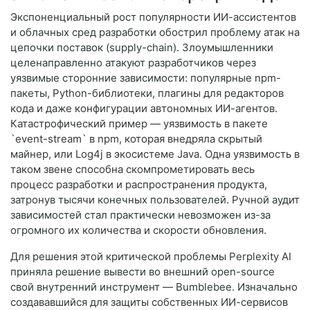
Экспоненциальный рост популярности ИИ-ассистентов
и облачных сред разработки обострил проблему атак на
цепочки поставок (supply-chain). Злоумышленники
целенаправленно атакуют разработчиков через
уязвимые сторонние зависимости: популярные npm-
пакеты, Python-библиотеки, плагины для редакторов
кода и даже конфигурации автономных ИИ-агентов.
Катастрофический пример — уязвимость в пакете
`event-stream` в npm, которая внедряла скрытый
майнер, или Log4j в экосистеме Java. Одна уязвимость в
таком звене способна скомпрометировать весь
процесс разработки и распространения продукта,
затронув тысячи конечных пользователей. Ручной аудит
зависимостей стал практически невозможен из-за
огромного их количества и скорости обновления.
Для решения этой критической проблемы Perplexity AI
приняла решение вывести во внешний open-source
свой внутренний инструмент — Bumblebee. Изначально
создававшийся для защиты собственных ИИ-сервисов