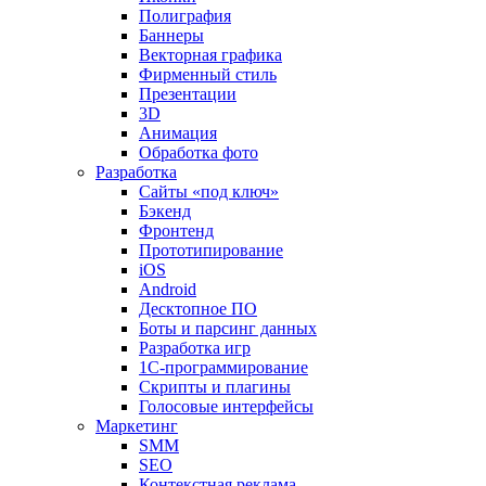
Полиграфия
Баннеры
Векторная графика
Фирменный стиль
Презентации
3D
Анимация
Обработка фото
Разработка
Сайты «под ключ»
Бэкенд
Фронтенд
Прототипирование
iOS
Android
Десктопное ПО
Боты и парсинг данных
Разработка игр
1С-программирование
Скрипты и плагины
Голосовые интерфейсы
Маркетинг
SMM
SEO
Контекстная реклама