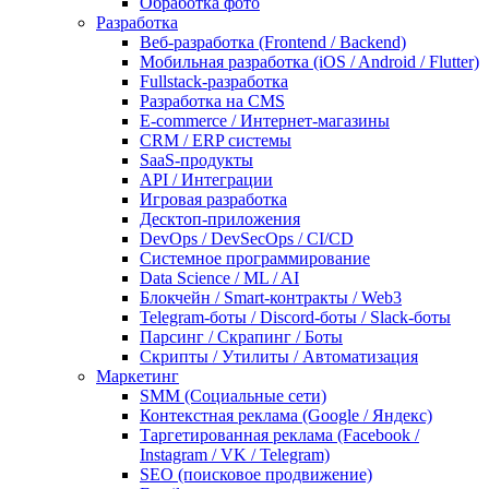
Обработка фото
Разработка
Веб-разработка (Frontend / Backend)
Мобильная разработка (iOS / Android / Flutter)
Fullstack-разработка
Разработка на CMS
E-commerce / Интернет-магазины
CRM / ERP системы
SaaS-продукты
API / Интеграции
Игровая разработка
Десктоп-приложения
DevOps / DevSecOps / CI/CD
Системное программирование
Data Science / ML / AI
Блокчейн / Smart-контракты / Web3
Telegram-боты / Discord-боты / Slack-боты
Парсинг / Скрапинг / Боты
Скрипты / Утилиты / Автоматизация
Маркетинг
SMM (Социальные сети)
Контекстная реклама (Google / Яндекс)
Таргетированная реклама (Facebook /
Instagram / VK / Telegram)
SEO (поисковое продвижение)