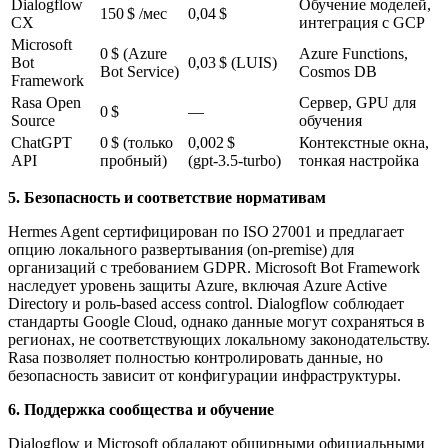
Dialogflow
Обучение моделей,
150 $ /мес
0,04 $
CX
интеграция с GCP
Microsoft
0 $ (Azure
Azure Functions,
Bot
0,03 $ (LUIS)
Bot Service)
Cosmos DB
Framework
Rasa Open
Сервер, GPU для
0 $
—
Source
обучения
ChatGPT
0 $ (только
0,002 $
Контекстные окна,
API
пробный)
(gpt‑3.5‑turbo)
тонкая настройка
5. Безопасность и соответствие нормативам
Hermes Agent сертифицирован по ISO 27001 и предлагает
опцию локального развертывания (on‑premise) для
организаций с требованием GDPR. Microsoft Bot Framework
наследует уровень защиты Azure, включая Azure Active
Directory и роль‑based access control. Dialogflow соблюдает
стандарты Google Cloud, однако данные могут сохраняться в
регионах, не соответствующих локальному законодательству.
Rasa позволяет полностью контролировать данные, но
безопасность зависит от конфигурации инфраструктуры.
6. Поддержка сообщества и обучение
Dialogflow и Microsoft обладают обширными официальными