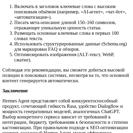
Включать в заголовок ключевые слова с высоким
поисковым объёмом (например, «AI‑агент», «чат‑бот»,
«автоматизация»).
Писать мета‑описание длиной 150–160 символов,
отражающее уникальную ценность статьи.
Размещать основные ключевые слова в первых 100
словах текста.
Использовать структурированные данные (Schema.org)
для маркировки FAQ и обзоров.
Оптимизировать изображения (ALT‑текст, WebP,
сжатие).
Соблюдая эти рекомендации, вы сможете добиться высокой
позиции в поисковых системах, несмотря на то, что основной
контент генерируется автоматически.
Заключение
Hermes Agent представляет собой конкурентоспособный
продукт, сочетающий гибкость Rasa, удобство Dialogflow и
мощность генеративных моделей, аналогичных ChatGPT.
Выбор конкретного сервиса зависит от требований к
интеграции, бюджету, требованиям к безопасности и степени
кастомизации. При правильном подходе к SEO‑оптимизации
контент, созданный Hermes Agent, может эффективно