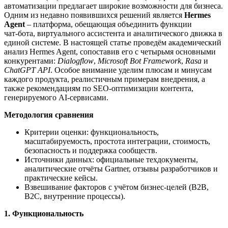
автоматизации предлагает широкие возможности для бизнеса.
Одним из недавно появившихся решений является
Hermes
Agent
– платформа, обещающая объединить функции
чат‑бота, виртуального ассистента и аналитического движка в
единой системе. В настоящей статье проведём академический
анализ Hermes Agent, сопоставив его с четырьмя основными
конкурентами:
Dialogflow
,
Microsoft Bot Framework
,
Rasa
и
ChatGPT API
. Особое внимание уделим плюсам и минусам
каждого продукта, реалистичным примерам внедрения, а
также рекомендациям по SEO‑оптимизации контента,
генерируемого AI‑сервисами.
Методология сравнения
Критерии оценки: функциональность,
масштабируемость, простота интеграции, стоимость,
безопасность и поддержка сообществ.
Источники данных: официальные техдокументы,
аналитические отчёты Gartner, отзывы разработчиков и
практические кейсы.
Взвешивание факторов с учётом бизнес‑целей (B2B,
B2C, внутренние процессы).
1. Функциональность