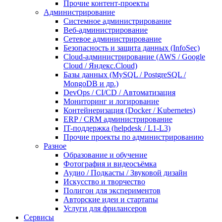
Прочие контент-проекты
Администрирование
Системное администрирование
Веб-администрирование
Сетевое администрирование
Безопасность и защита данных (InfoSec)
Cloud-администрирование (AWS / Google
Cloud / Яндекс.Cloud)
Базы данных (MySQL / PostgreSQL /
MongoDB и др.)
DevOps / CI/CD / Автоматизация
Мониторинг и логирование
Контейнеризация (Docker / Kubernetes)
ERP / CRM администрирование
IT-поддержка (helpdesk / L1-L3)
Прочие проекты по администрированию
Разное
Образование и обучение
Фотография и видеосъёмка
Аудио / Подкасты / Звуковой дизайн
Искусство и творчество
Полигон для экспериментов
Авторские идеи и стартапы
Услуги для фрилансеров
Сервисы