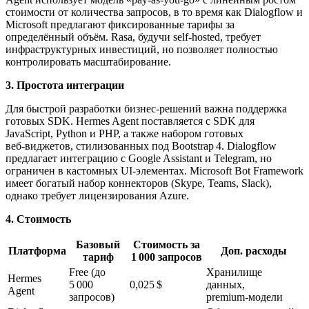
стоимости от количества запросов, в то время как Dialogflow и
Microsoft предлагают фиксированные тарифы за
определённый объём. Rasa, будучи self‑hosted, требует
инфраструктурных инвестиций, но позволяет полностью
контролировать масштабирование.
3. Простота интеграции
Для быстрой разработки бизнес‑решений важна поддержка
готовых SDK. Hermes Agent поставляется с SDK для
JavaScript, Python и PHP, а также набором готовых
веб‑виджетов, стилизованных под Bootstrap 4. Dialogflow
предлагает интеграцию с Google Assistant и Telegram, но
ограничен в кастомных UI‑элементах. Microsoft Bot Framework
имеет богатый набор коннекторов (Skype, Teams, Slack),
однако требует лицензирования Azure.
4. Стоимость
Базовый
Стоимость за
Платформа
Доп. расходы
тариф
1 000 запросов
Free (до
Хранилище
Hermes
5 000
0,025 $
данных,
Agent
запросов)
premium‑модели