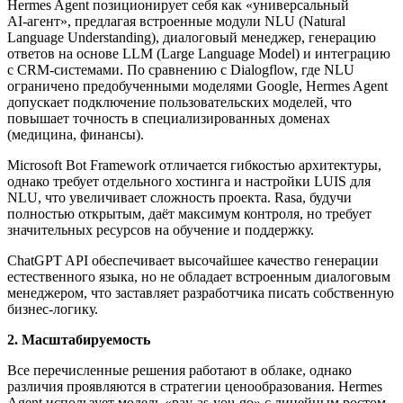
Hermes Agent позиционирует себя как «универсальный
AI‑агент», предлагая встроенные модули NLU (Natural
Language Understanding), диалоговый менеджер, генерацию
ответов на основе LLM (Large Language Model) и интеграцию
с CRM‑системами. По сравнению с Dialogflow, где NLU
ограничено предобученными моделями Google, Hermes Agent
допускает подключение пользовательских моделей, что
повышает точность в специализированных доменах
(медицина, финансы).
Microsoft Bot Framework отличается гибкостью архитектуры,
однако требует отдельного хостинга и настройки LUIS для
NLU, что увеличивает сложность проекта. Rasa, будучи
полностью открытым, даёт максимум контроля, но требует
значительных ресурсов на обучение и поддержку.
ChatGPT API обеспечивает высочайшее качество генерации
естественного языка, но не обладает встроенным диалоговым
менеджером, что заставляет разработчика писать собственную
бизнес‑логику.
2. Масштабируемость
Все перечисленные решения работают в облаке, однако
различия проявляются в стратегии ценообразования. Hermes
Agent использует модель «pay‑as‑you‑go» с линейным ростом