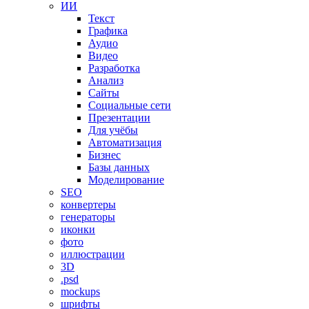
ИИ
Текст
Графика
Аудио
Видео
Разработка
Анализ
Сайты
Социальные сети
Презентации
Для учёбы
Автоматизация
Бизнес
Базы данных
Моделирование
SEO
конвертеры
генераторы
иконки
фото
иллюстрации
3D
.psd
mockups
шрифты