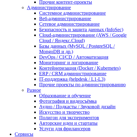
Прочие контент-проекты
Администрирование
Системное администрирование
Веб-администрирование
Сетевое администрирование
Безопасность и защита данных (InfoSec)
Cloud-администрирование (AWS / Google
Cloud / Яндекс.Cloud)
Базы данных (MySQL / PostgreSQL /
MongoDB и др.)
DevOps / CI/CD / Автоматизация
Мониторинг и логирование
Контейнеризация (Docker / Kubernetes)
ERP / CRM администрирование
IT-поддержка (helpdesk / L1-L3)
Прочие проекты по администрированию
Разное
Образование и обучение
Фотография и видеосъёмка
Аудио / Подкасты / Звуковой дизайн
Искусство и творчество
Полигон для экспериментов
Авторские идеи и стартапы
Услуги для фрилансеров
Сервисы