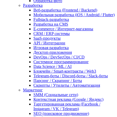
Обработка фото
Разработка
Веб-разработка (Frontend / Backend)
Мобильная разработка (iOS / Android / Flutter)
Fullstack-разработка
Разработка на CMS
E-commerce / Интернет-магазины
CRM / ERP системы
SaaS-продукты
API / Интеграции
Игровая разработка
Десктоп-приложения
DevOps / DevSecOps / CI/CD
Системное программирование
Data Science / ML / AI
Блокчейн / Smart-контракты / Web3
Telegram-боты / Discord-боты / Slack-боты
Парсинг / Скрапинг / Боты
Скрипты / Утилиты / Автоматизация
Маркетинг
SMM (Социальные сети)
Контекстная реклама (Google / Яндекс)
Таргетированная реклама (Facebook /
Instagram / VK / Telegram)
SEO (поисковое продвижение)