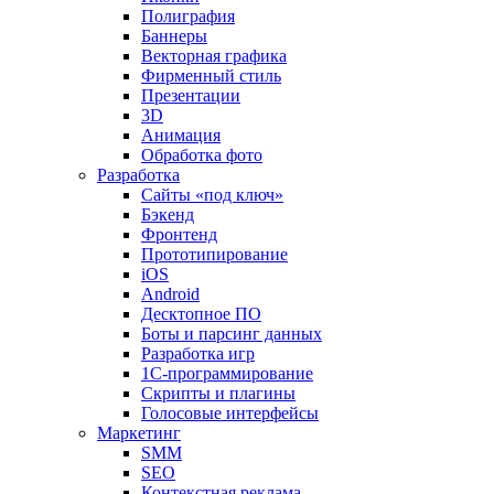
Полиграфия
Баннеры
Векторная графика
Фирменный стиль
Презентации
3D
Анимация
Обработка фото
Разработка
Сайты «под ключ»
Бэкенд
Фронтенд
Прототипирование
iOS
Android
Десктопное ПО
Боты и парсинг данных
Разработка игр
1С-программирование
Скрипты и плагины
Голосовые интерфейсы
Маркетинг
SMM
SEO
Контекстная реклама